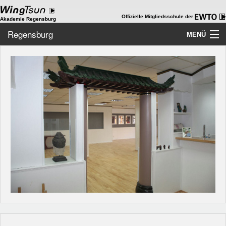
Offizielle Mitgliedsschule der
Akademie Regensburg
Regensburg
MENÜ
Home
Akademie
WingTsun
Kids-WingTsun
ChiKung
WT als Beruf
Team
Galerie