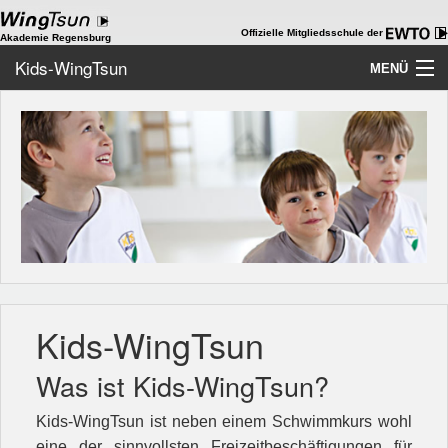
Offizielle Mitgliedsschule der
Akademie Regensburg
Kids-WingTsun
MENÜ
Home
Akademie
WingTsun
Kids-WingTsun
ChiKung
Kids-WingTsun
WT als Beruf
Team
Was ist Kids-WingTsun?
Galerie
Kids-WingTsun ist neben einem Schwimmkurs wohl
eine der sinnvollsten Freizeitbeschäftigungen für