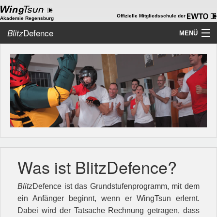
Offizielle Mitgliedsschule der
Akademie Regensburg
Defence
Blitz
MENÜ
Home
Akademie
WingTsun
Kids-WingTsun
ChiKung
Was ist BlitzDefence?
WT als Beruf
Team
Blitz
Defence ist das Grundstufenprogramm, mit dem
ein Anfänger beginnt, wenn er WingTsun erlernt.
Galerie
Dabei wird der Tatsache Rechnung getragen, dass