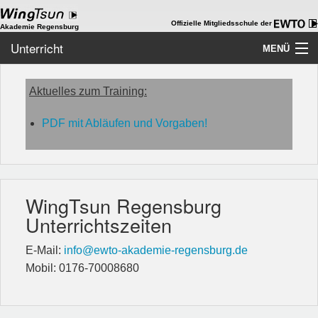
Offizielle Mitgliedsschule der
Akademie Regensburg
Unterricht
MENÜ
Home
Aktuelles zum Training:
Akademie
PDF mit Abläufen und Vorgaben!
WingTsun
Kids-WingTsun
WingTsun Regensburg
ChiKung
Unterrichtszeiten
WT als Beruf
E-Mail:
info@ewto-akademie-regensburg.de
Team
Mobil: 0176-70008680
Galerie