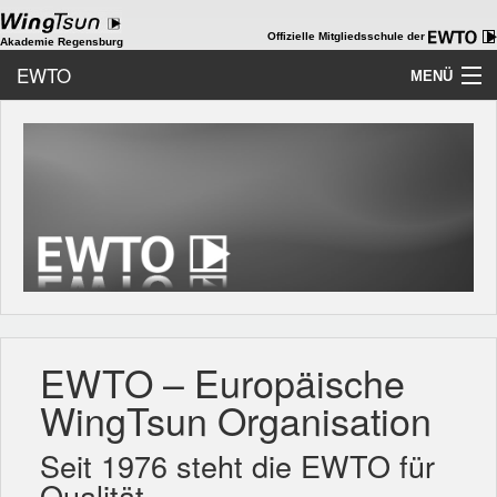
Offizielle Mitgliedsschule der
Akademie Regensburg
EWTO
MENÜ
Home
Akademie
WingTsun
Kids-WingTsun
ChiKung
EWTO – Europäische
WT als Beruf
WingTsun Organisation
Team
Seit 1976 steht die EWTO für
Galerie
Qualität